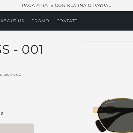
PAGA A RATE CON KLARNA O PAYPAL
 ABOUT US
PROMO
CONTATTI
Passa alle
S - 001
informazioni
sul prodotto
 check-out.
ia