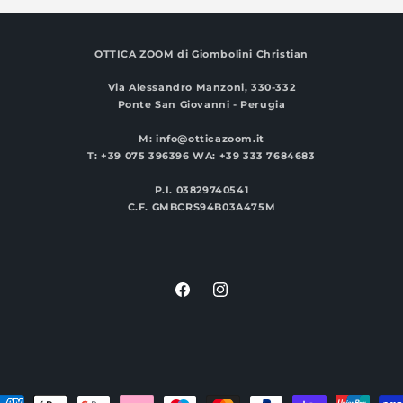
OTTICA ZOOM
di Giombolini Christian
Via Alessandro Manzoni, 330-332
Ponte San Giovanni - Perugia
M: info@otticazoom.it
T: +39 075 396396 WA: +39 333 7684683
P.I. 03829740541
C.F. GMBCRS94B03A475M
Facebook
Instagram