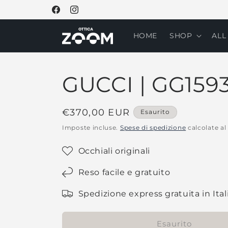
Vai
direttamente
Facebook
Instagram
ai contenuti
HOME
SHOP
ALL
GUCCI | GG1593
Prezzo
€370,00 EUR
Esaurito
di
Imposte incluse.
Spese di spedizione
calcolate al
listino
Occhiali originali
Reso facile e gratuito
Spedizione express gratuita in Ital
Esaurito