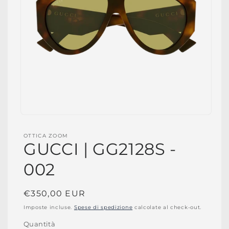
Apri
contenuti
multimediali
OTTICA ZOOM
1
GUCCI | GG2128S -
in
finestra
modale
002
Prezzo
€350,00 EUR
di
Imposte incluse.
Spese di spedizione
calcolate al check-out.
listino
Quantità
Quantità