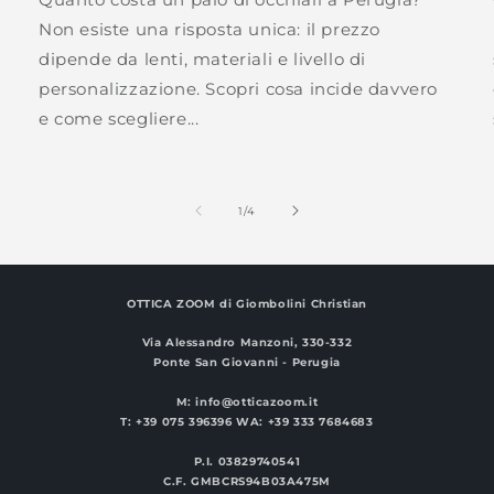
Non esiste una risposta unica: il prezzo
dipende da lenti, materiali e livello di
personalizzazione. Scopri cosa incide davvero
e come scegliere...
su
1
/
4
OTTICA ZOOM
di Giombolini Christian
Via Alessandro Manzoni, 330-332
Ponte San Giovanni - Perugia
M: info@otticazoom.it
T: +39 075 396396 WA: +39 333 7684683
P.I. 03829740541
C.F. GMBCRS94B03A475M