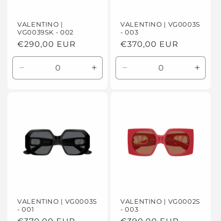
VALENTINO |
VALENTINO | VG0003S
VG0039SK - 002
- 003
Prezzo
€290,00 EUR
Prezzo
€370,00 EUR
di
di
listino
listino
Diminuisci
Aumenta
Diminuisci
Aume
quantità
quantità
quantità
quanti
per
per
per
per
Default
Default
Default
Defaul
Title
Title
Title
Title
VALENTINO | VG0003S
VALENTINO | VG0002S
- 001
- 003