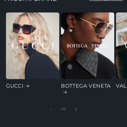
GUCCI
BOTTEGA VENETA
VAL
su
1
/
11