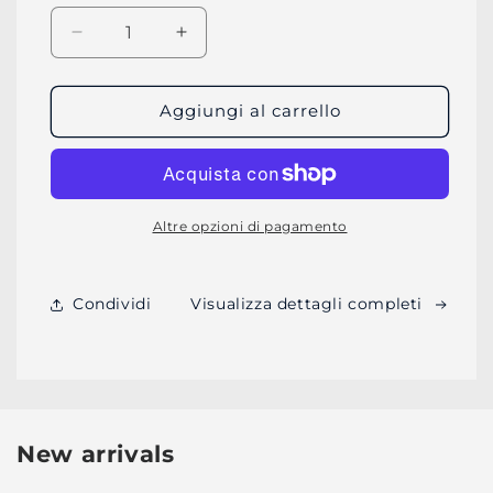
Diminuisci
Aumenta
quantità
quantità
per
per
GUCCI
GUCCI
Aggiungi al carrello
|
|
GG2128S
GG2128S
-
-
002
002
Altre opzioni di pagamento
Condividi
Visualizza dettagli completi
New arrivals