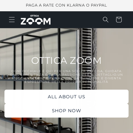
Vai
PAGA A RATE CON KLARNA O PAYPAL
direttamente
ai contenuti
Carrello
OTTICA ZOOM
OGNI OCCHIALE È QUI PER UNA SCELTA PRECISA, GUIDATA
DALL’ESPERIENZA E DALLA PASSIONE PER IL DETTAGLIO.UN
MODO DI VEDERE CHE VA OLTRE LA FUNZIONE E DIVENTA
ESPRESSIONE DELLA PROPRIA PERSONALITÀ
ALL ABOUT US
SHOP NOW