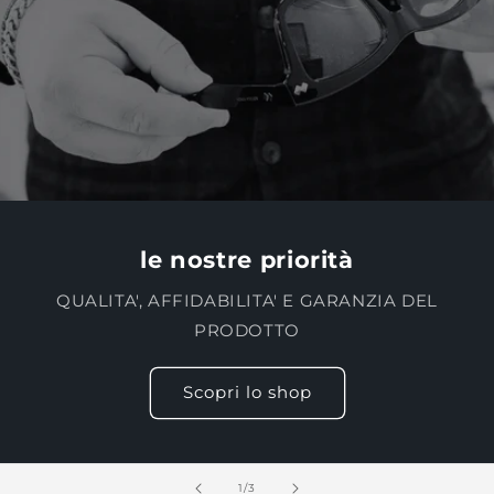
le nostre priorità
QUALITA', AFFIDABILITA' E GARANZIA DEL
PRODOTTO
Scopri lo shop
su
1
/
3