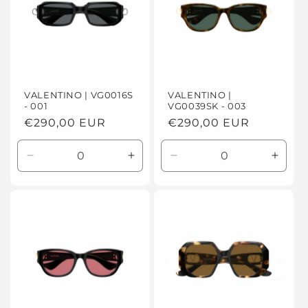
VALENTINO | VG0016S
VALENTINO |
- 001
VG0039SK - 003
Prezzo
€290,00 EUR
Prezzo
€290,00 EUR
di
di
listino
listino
Diminuisci
Aumenta
Diminuisci
Aume
quantità
quantità
quantità
quanti
per
per
per
per
Default
Default
Default
Defaul
Title
Title
Title
Title