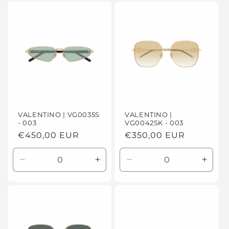
VALENTINO | VG0035S
VALENTINO |
- 003
VG0042SK - 003
Prezzo
€450,00 EUR
Prezzo
€350,00 EUR
di
di
listino
listino
Diminuisci
Aumenta
Diminuisci
Aume
quantità
quantità
quantità
quanti
per
per
per
per
Default
Default
Default
Defaul
Title
Title
Title
Title