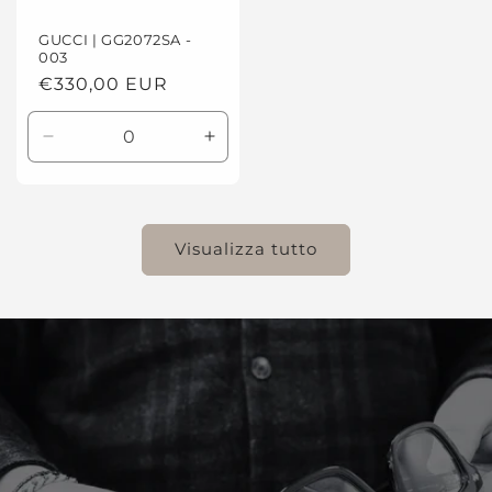
GUCCI | GG2072SA -
003
Prezzo
€330,00 EUR
di
listino
Diminuisci
Aumenta
quantità
quantità
per
per
Default
Default
Title
Title
Visualizza tutto