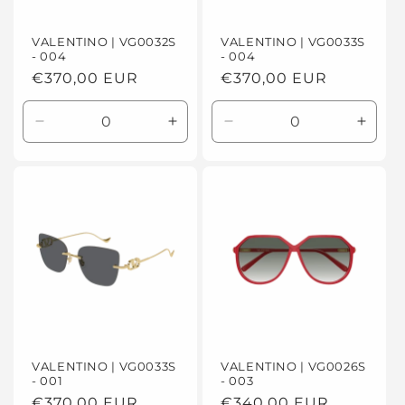
VALENTINO | VG0032S
VALENTINO | VG0033S
- 004
- 004
Prezzo
€370,00 EUR
Prezzo
€370,00 EUR
di
di
listino
listino
Diminuisci
Aumenta
Diminuisci
Aume
quantità
quantità
quantità
quanti
per
per
per
per
Default
Default
Default
Defaul
Title
Title
Title
Title
VALENTINO | VG0033S
VALENTINO | VG0026S
- 001
- 003
Prezzo
€370,00 EUR
Prezzo
€340,00 EUR