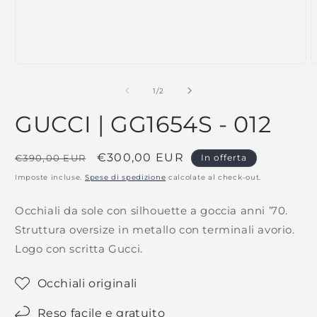
su
1
/
2
GUCCI | GG1654S - 012
Prezzo
Prezzo
€300,00 EUR
€390,00 EUR
In offerta
di
scontato
Imposte incluse.
Spese di spedizione
calcolate al check-out.
listino
Occhiali da sole con silhouette a goccia anni ’70.
Struttura oversize in metallo con terminali avorio.
Logo con scritta Gucci.
Occhiali originali
Reso facile e gratuito