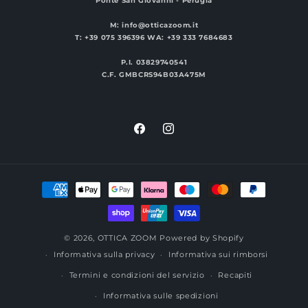
Ponte San Giovanni - Perugia
M: info@otticazoom.it
T: +39 075 396396 WA: +39 333 7684683
P.I. 03829740541
C.F. GMBCRS94B03A475M
Facebook
Instagram
Metodi
di
pagamento
© 2026,
OTTICA ZOOM
Powered by Shopify
Informativa sulla privacy
Informativa sui rimborsi
Termini e condizioni del servizio
Recapiti
Informativa sulle spedizioni