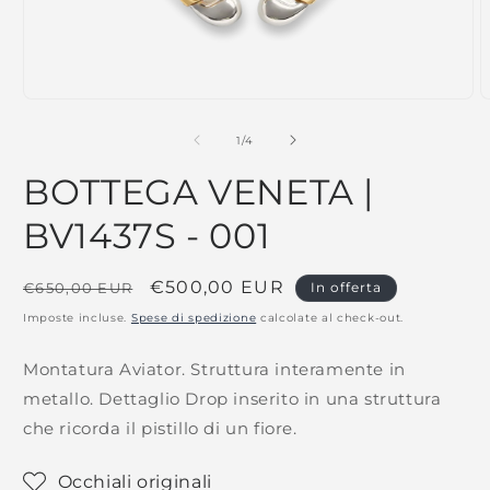
su
1
/
4
BOTTEGA VENETA |
BV1437S - 001
Prezzo
Prezzo
€500,00 EUR
€650,00 EUR
In offerta
di
scontato
Imposte incluse.
Spese di spedizione
calcolate al check-out.
listino
Montatura Aviator. Struttura interamente in
metallo. Dettaglio Drop inserito in una struttura
che ricorda il pistillo di un fiore.
Occhiali originali