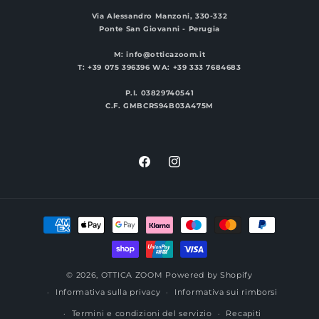
Via Alessandro Manzoni, 330-332
Ponte San Giovanni - Perugia
M: info@otticazoom.it
T: +39 075 396396 WA: +39 333 7684683
P.I. 03829740541
C.F. GMBCRS94B03A475M
Facebook
Instagram
Metodi
di
pagamento
© 2026,
OTTICA ZOOM
Powered by Shopify
Informativa sulla privacy
Informativa sui rimborsi
Termini e condizioni del servizio
Recapiti