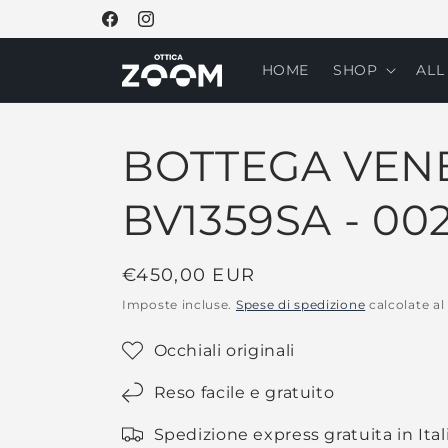
Vai
direttamente
Facebook
Instagram
ai contenuti
HOME
SHOP
ALL
BOTTEGA VEN
BV1359SA - 00
Prezzo
€450,00 EUR
di
Imposte incluse.
Spese di spedizione
calcolate al
listino
Occhiali originali
Reso facile e gratuito
Spedizione express gratuita in Ital