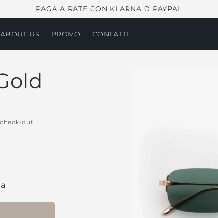
PAGA A RATE CON KLARNA O PAYPAL
 ABOUT US
PROMO
CONTATTI
Passa alle
Gold
informazioni
sul prodotto
 check-out.
ia