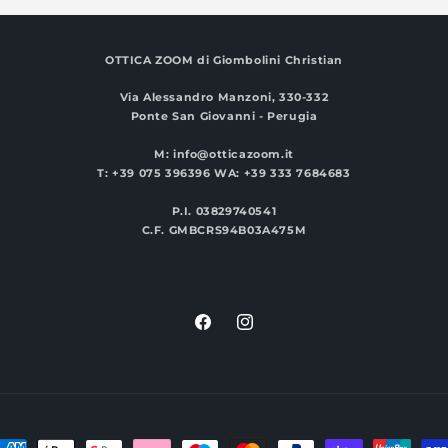
OTTICA ZOOM
di Giombolini Christian
Via Alessandro Manzoni, 330-332
Ponte San Giovanni - Perugia
M: info@otticazoom.it
T: +39 075 396396 WA: +39 333 7684683
P.I. 03829740541
C.F. GMBCRS94B03A475M
Facebook
Instagram