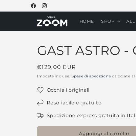
Vai
direttamente
Facebook
Instagram
ai contenuti
HOME
SHOP
ALL
GAST ASTRO - 
Prezzo
€129,00 EUR
di
Imposte incluse.
Spese di spedizione
calcolate al
listino
Occhiali originali
Reso facile e gratuito
Spedizione express gratuita in Ital
Aggiungi al carrello